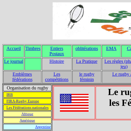
Accueil
Timbres
Entiers
oblitérations
EMA
Ca
Postaux
Le journal
Histoire
La Pratique
Les règles (ph
jeu)
Emblèmes
Les
le rugby
Le rugby 
fédérations
compétitions
féminin
Organisation du rugby
Le ru
IRB
les F
FIRA-Rugby Europe
Les Fédérations nationales
Afrique
Amérique
Argentine