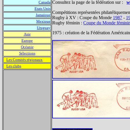
w
Consultez la page de la fédération sur :
Canada
Etats Unis
Compétitions représentées philatéliquemen
Jamaïque
Rugby à XV : Coupe du Monde
1987
-
1
Mexique
Rugby féminin :
Coupe du Monde fémini
Uruguay
1975 : création de la Fédération Américai
Asie
Europe
Océanie
Sélections
Les Comités régionaux
Les clubs