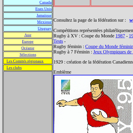
Canada
Etats Unis
Jamaïque
w
Consultez la page de la fédération sur :
Mexique
Uruguay
Compétitions représentées philatéliquemen
Asie
Rugby à XV : Coupe du Monde
1987
-
1
Tests
-
Europe
Rugby féminin :
Coupe du Monde fémini
Océanie
Rugby à 7 Féminin :
Jeux Olympiques de 
Sélections
Les Comités régionaux
1929 : création de la fédération Canadienn
Les clubs
Emblème