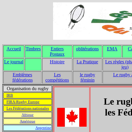
Accueil
Timbres
Entiers
oblitérations
EMA
Ca
Postaux
Le journal
Histoire
La Pratique
Les règles (ph
jeu)
Emblèmes
Les
le rugby
Le rugby 
fédérations
compétitions
féminin
Organisation du rugby
IRB
Le rugb
FIRA-Rugby Europe
Les Fédérations nationales
les Fé
Afrique
Amérique
Argentine