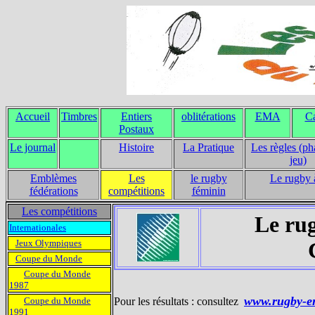
Accueil
Timbres
Entiers
oblitérations
EMA
Ca
Postaux
Le journal
Histoire
La Pratique
Les règles (ph
jeu)
Emblèmes
Les
le rugby
Le rugby 
fédérations
compétitions
féminin
Les compétitions
Le rug
Internationales
Jeux Olympiques
Coupe du Monde
Coupe du Monde
1987
www.rugby-e
Coupe du Monde
Pour les résultats : consultez
1991