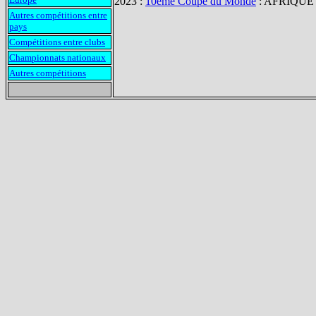
2023 :
10ème Coupe du Monde
: AFRIQUE
Autres compétitions entre
pays
Compétitions entre clubs
Championnats nationaux
Autres compétitions