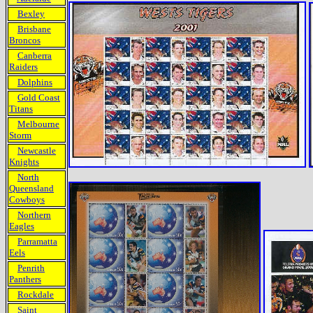
Bexley
Brisbane
Broncos
Canberra
Raiders
Dolphins
Gold Coast
Titans
Melbourne
Storm
Newcastle
Knights
North
Queensland
Cowboys
Northern
Eagles
Parramatta
Eels
Penrith
Panthers
Rockdale
Saint