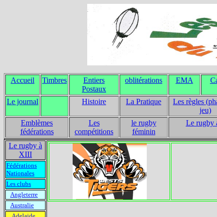
Accueil
Timbres
Entiers
oblitérations
EMA
Ca
Postaux
Le journal
Histoire
La Pratique
Les règles (ph
jeu)
Emblèmes
Les
le rugby
Le rugby 
fédérations
compétitions
féminin
Le rugby à
XIII
Fédérations
Nationales
Les clubs
Angleterre
Australie
Adelaide