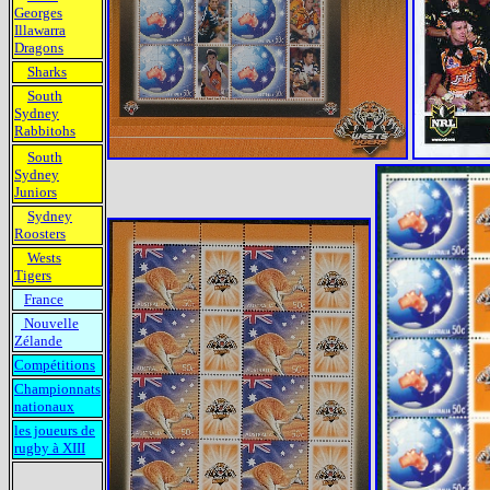
Georges
Illawarra
Dragons
Sharks
South
Sydney
Rabbitohs
South
Sydney
Juniors
Sydney
Roosters
Wests
Tigers
France
Nouvelle
Zélande
Compétitions
Championnats
nationaux
les joueurs de
rugby à XIII