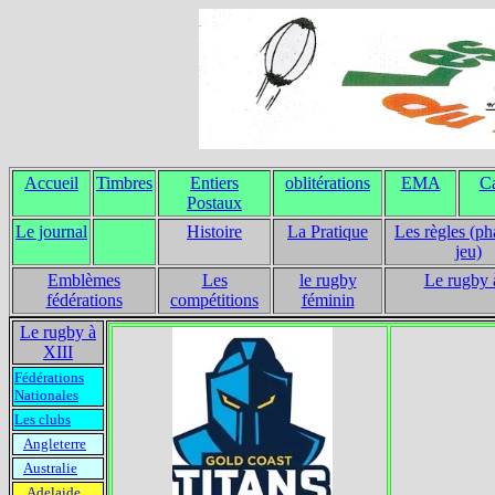
Accueil
Timbres
Entiers
oblitérations
EMA
Ca
Postaux
Le journal
Histoire
La Pratique
Les règles (ph
jeu)
Emblèmes
Les
le rugby
Le rugby 
fédérations
compétitions
féminin
Le rugby à
XIII
Fédérations
Nationales
Les clubs
Angleterre
Australie
Adelaide