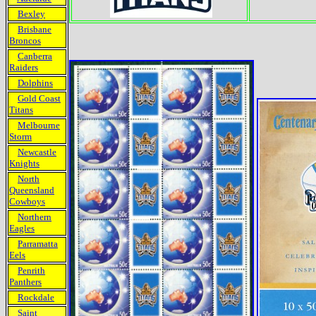
Bexley
Brisbane
Broncos
Canberra
Raiders
Dolphins
Gold Coast
Titans
Melbourne
Storm
Newcastle
Knights
North
Queensland
Cowboys
Northern
Eagles
Parramatta
Eels
Penrith
Panthers
Rockdale
Saint