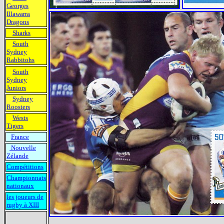
Georges
Illawarra
Dragons
Sharks
South
Sydney
Rabbitohs
South
Sydney
Juniors
Sydney
Roosters
Wests
Tigers
France
Nouvelle
Zélande
Compétitions
Championnats
nationaux
les joueurs de
rugby à XIII