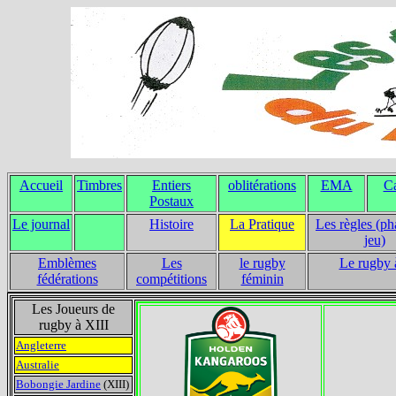
Accueil
Timbres
Entiers
oblitérations
EMA
Ca
Postaux
Le journal
Histoire
La Pratique
Les règles (ph
jeu)
Emblèmes
Les
le rugby
Le rugby 
fédérations
compétitions
féminin
Les Joueurs de
rugby à XIII
Angleterre
Australie
Bobongie Jardine
(XIII)