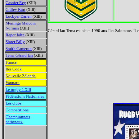
Gasnier Reg
(XIII)
Gidley Kurt
(XIII)
Lockyer Darren
(XIII)
Meninga Malcom
Norman
(XIII)
Gérard Ian Tema est né en 1990 aux Iles Salomons. Il 
Raper John
(XIII)
Slater Billy
(XIII)
Smith Cameron
(XIII)
Tema Gérard Ian
(XIII)
France
Iles Cook
Nouvelle Zélande
Vanuatu
Le rugby à XIII
Fédérations Nationales
Les clubs
Compétitions
Championnats
nationaux