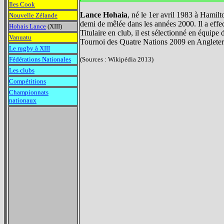
Iles Cook
Lance Hohaia
, né le 1er avril 1983 à Hamilt
Nouvelle Zélande
demi de mêlée dans les années 2000. Il a effe
Hohais Lance
(XIII)
Titulaire en club, il est sélectionné en équi
Vanuatu
Tournoi des Quatre Nations 2009 en Angleterr
Le rugby à XIII
Fédérations Nationales
(Sources : Wikipédia 2013)
Les clubs
Compétitions
Championnats
nationaux