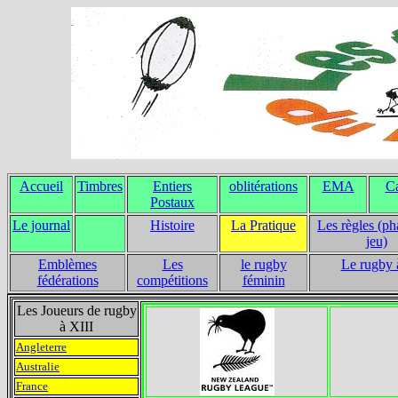
Accueil
Timbres
Entiers
oblitérations
EMA
Ca
Postaux
Le journal
Histoire
La Pratique
Les règles (ph
jeu)
Emblèmes
Les
le rugby
Le rugby 
fédérations
compétitions
féminin
Les Joueurs de rugby
à XIII
Angleterre
Australie
France