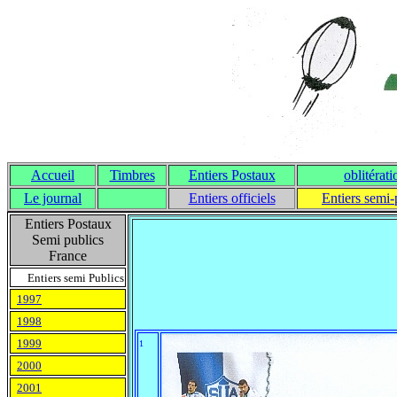
Accueil
Timbres
Entiers Postaux
oblitérati
Le journal
Entiers officiels
Entiers semi-
Entiers Postaux
Semi publics
France
Entiers semi Publics
1997
1998
1999
1
2000
2001