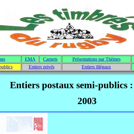
ons
EMA
Carnets
Présentations par Thèmes
publics
Entiers privés
Entiers illégaux
Entiers postaux semi-publics 
2003