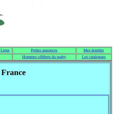
Liens
Petites annonces
Mes doubles
Hommes célèbres du rugby
Les catalogues
: France