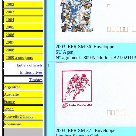
2002
2003
2004
2005
2006
2007
2003 EFR SM 36 Enveloppe
2008
SU Agen
N° agrément : 809 N° du lot : B2J-021113
2009 à nos jours
Entiers officiels
2
Entiers privés
Timbres
Argentine
Australie
France
Japon
Nouvelle Zélande
Roumanie
2003 EFR SM 37 Enveloppe
Lombez Samatan Club