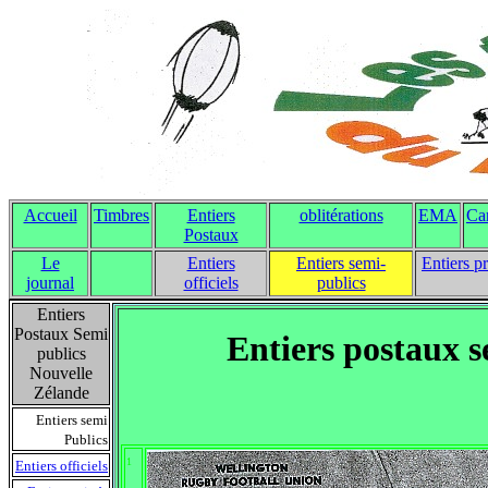
Accueil
Timbres
Entiers
oblitérations
EMA
Ca
Postaux
Le
Entiers
Entiers semi-
Entiers p
journal
officiels
publics
Entiers
Postaux Semi
Entiers postaux s
publics
Nouvelle
Zélande
Entiers semi
Publics
1
Entiers officiels