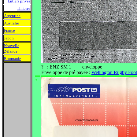
Entiers privés
Timbres
Argentine
Australie
France
Japon
Nouvelle
Zélande
Roumanie
? : ENZ SM 1 enveloppe
Enveloppe de pré payée :
Wellington Rugby Foot
2