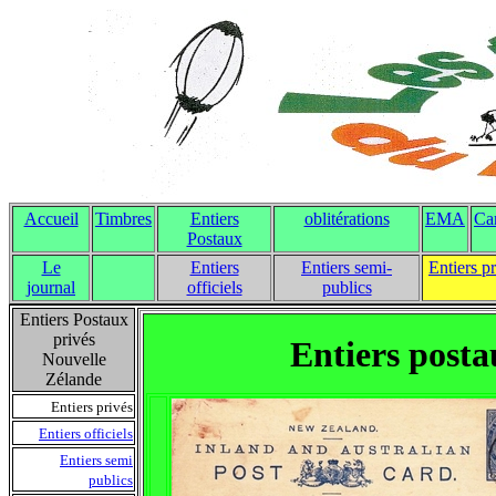
Accueil
Timbres
Entiers
oblitérations
EMA
Ca
Postaux
Le
Entiers
Entiers semi-
Entiers p
journal
officiels
publics
Entiers Postaux
privés
Entiers posta
Nouvelle
Zélande
Entiers privés
Entiers officiels
Entiers semi
publics