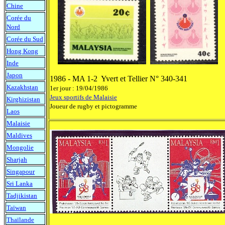
Chine
Corée du
Nord
Corée du Sud
Hong Kong
Inde
Japon
1986 - MA 1-2 Yvert et Tellier N° 340-341
Kazakhstan
1er jour : 19/04/1986
Jeux sportifs de Malaisie
Kirghizistan
Joueur de rugby et pictogramme
Laos
Malaisie
Maldives
Mongolie
Sharjah
Singapour
Sri Lanka
Tadjikistan
Taïwan
Thaïlande