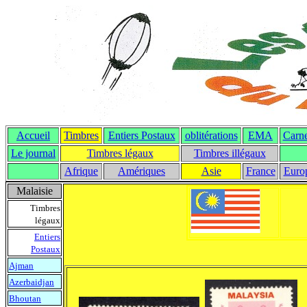
Accueil
Timbres
Entiers Postaux
oblitérations
EMA
Carne
Le journal
T
imbres légaux
Timbres illégaux
Afrique
Amériques
Asie
France
Euro
Malaisie
Timbres
légaux
Entiers
Postaux
Ajman
Azerbaidjan
Bhoutan