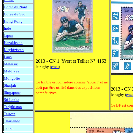
Corée du Nord
Corée du Sud
Hong Kong
Inde
Japon
Kazakhstan
Kirghizistan
Laos
2013 - CN 1 Yvert et Tellier N° 4163
Malaisie
le rugby (
essai
)
Maldives
Mongolie
Ce timbre est considéré comme "abusif" et ne
Sharjah
doit pas être utilisé dans des expositions
2013 - CN 2
Singapour
compétitives
le rugby (
essa
Sri Lanka
Ce BF est con
Tadjikistan
Taïwan
Thaïlande
Timor