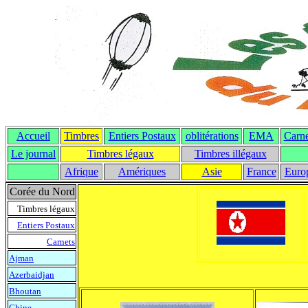
Accueil
Timbres
Entiers Postaux
oblitérations
EMA
Carne
Le journal
T
imbres légaux
Timbres illégaux
Afrique
Amériques
Asie
France
Euro
Corée du Nord
Timbres légaux
Entiers Postaux
Carnets
Ajman
Azerbaidjan
Bhoutan
Chine