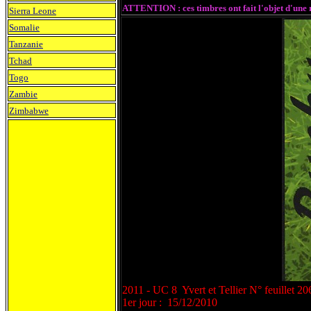
ATTENTION : ces timbres ont fait l'objet d'une r
Sierra Leone
Somalie
Tanzanie
Tchad
Togo
Zambie
Zimbabwe
2011 - UC 8 Yvert et Tellier N° feuillet 2
1er jour : 15/12/2010