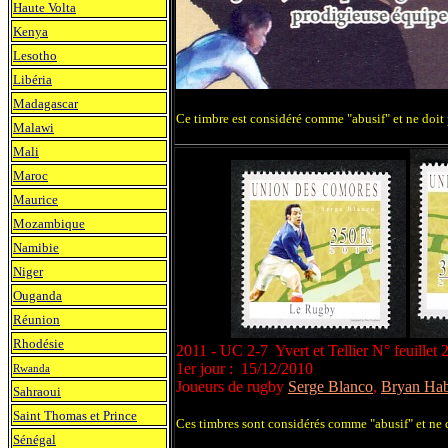
Haute Volta
Kenya
Lesotho
Libéria
Madagascar
Ce timbre est considéré comme "abusif" et ne doit 
Malawi
Mali
Maroc
Maurice
Mozambique
Namibie
Niger
Ouganda
Réunion
Rhodésie
2011 - UC 2-7 Yvert et Tellier N° feuillet
1er jour : 15/12/2010
Rwanda
Joueurs de rugby
Serge Blanco
,
Bryan Ha
Sahraoui
Saint Thomas et Prince
Ces timbres sont considérés comme "abusif" et ne d
Sénégal