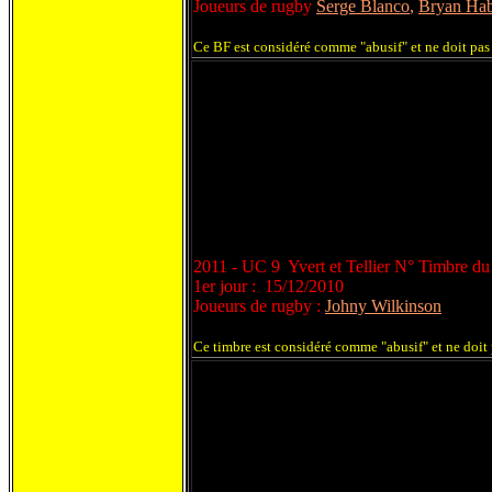
Joueurs de rugby
Serge Blanco
,
Bryan Ha
Ce BF est considéré comme "abusif" et ne doit pas 
2011 - UC 9 Yvert et Tellier N° Timbre d
1er jour : 15/12/2010
Joueurs de rugby :
Johny Wilkinson
Ce timbre est considéré comme "abusif" et ne doit 