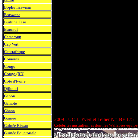
Bophuthaswana
Botswana
Burkina Faso
Burundi
Cameroun
Cap Vert
Centrafrique
Comores
Congo
Congo (RD)
Côte d'Ivoire
Djibouti
Gabon
Gambie
Ghana
Guinée
2009 - UC 1 Yvert et Tellier N° BF 175
Célébrités australiennes dont les Wallabies équipe
Guinée Bissau
Guinée Equatoriale