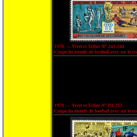
1978 - - Yvert et Tellier N° 241-244
Coupe du monde de football avec sur le cot
1978 - - Yvert et Tellier N° PA 153
Coupe du monde de football avec sur le cot