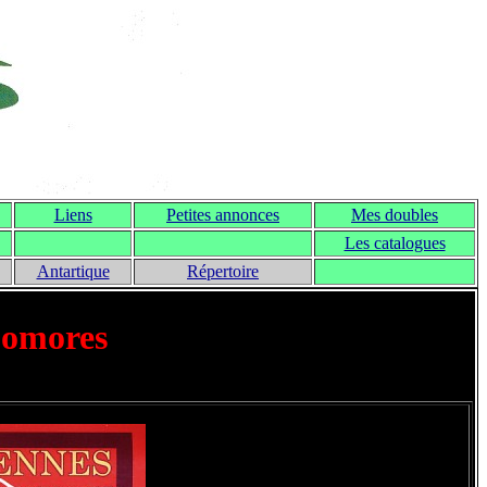
Liens
Petites annonces
Mes doubles
Les catalogues
Antartique
Répertoire
Comores