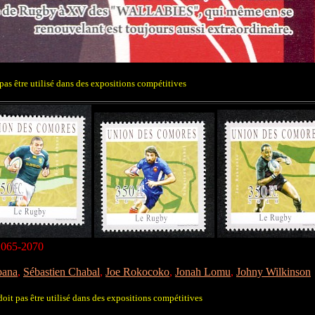
pas être utilisé dans des expositions compétitives
 2065-2070
bana
,
Sébastien Chabal
,
Joe Rokocoko
,
Jonah Lomu
,
Johny Wilkinson
oit pas être utilisé dans des expositions compétitives