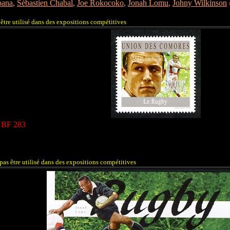
bana
,
Sébastien Chabal
,
Joe Rokocoko
,
Jonah Lomu
,
Johny Wilkinson
être utilisé dans des expositions compétitives
u BF 283
pas être utilisé dans des expositions compétitives