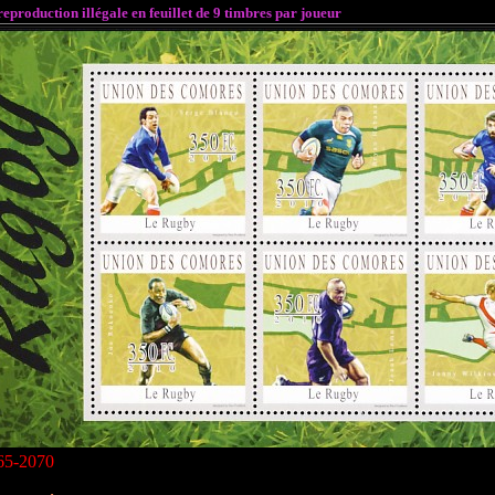
eproduction illégale en feuillet de 9 timbres par joueur
065-2070