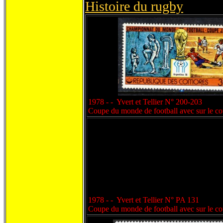
Histoire du rugby
1978 - - Yvert et Tellier N° 200-203
Coupe du monde de football avec sur le cot
1978 - - Yvert et Tellier N° PA 131
Coupe du monde de football avec sur le cot