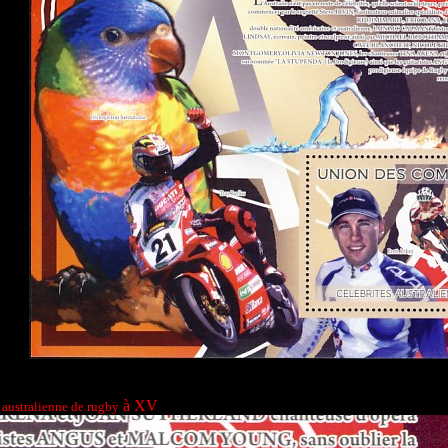
à XV
 australienne de rugby