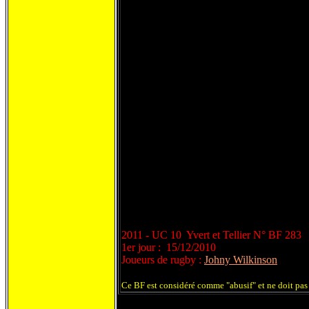
2011 - UC 10 Yvert et Tellier N° BF 283
1er jour : 15/12/2010
Joueurs de rugby :
Johny Wilkinson
Ce BF est considéré comme "abusif" et ne doit pas 