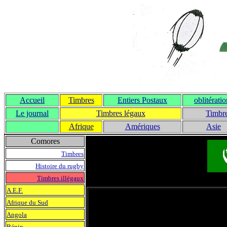
Accueil
Timbres
Entiers Postaux
oblitérati
Le journal
T
imbres légaux
Timbre
Afrique
Amériques
Asie
Comores
Timbres
Histoire du rugby
Timbres illégaux
A.E.F.
Afrique du Sud
Angola
Bénin