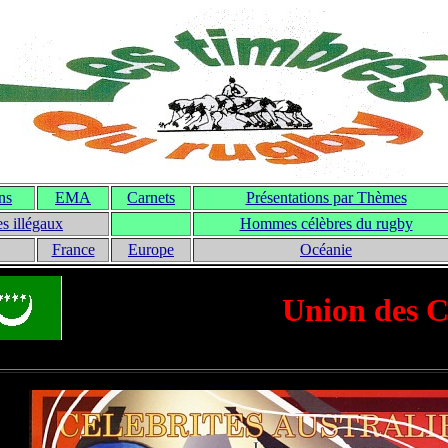
ons
EMA
Carnets
Présentations par Thèmes
s illégaux
Hommes célèbres du rugby
France
Europe
Océanie
Union des 