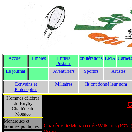
Accueil
Timbres
Entiers
oblitérations
EMA
Carnets
Postaux
Le journal
Aventuriers
Sportifs
Artistes
Ecrivains et
Militaires
Ils ont donné leur nom
Philosophes
Hommes célèbres
C
du Rugby
Charlène de
Monaco
Monarques et
Charlène de Monaco née
Wittstock
hommes politiques
(1978 - 
Monaco.