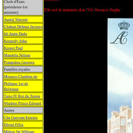
Chefs d'Etats
(présidents-1er
Elle est la marraine due l’AS Monaco Rugby
ministre)
Auriol Vincent
Chaban Delmas Jacques
Idi Amin Dada
Kennedy John
Kruger Paul
Mandela Nelson
Pompidou Georges
Familles royales
Monaco Charlène de
Philippe 1er de
Belgique
Tupo IV Roi du Tonga
Windsor Prince Edward
Autres
Che Guevara Ernesto
Eboué Félix
Milton Sir William