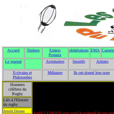
Accueil
Timbres
Entiers
oblitérations
EMA
Carnets
Postaux
Le journal
Aventuriers
Sportifs
Artistes
Ecrivains et
Militaires
Ils ont donné leur nom
Philosophes
Hommes
célèbres du
Rugby
Liés à l'Histoire
du rugby
Arnold Thomas
André LESBATS aura voué la majorité de son existen