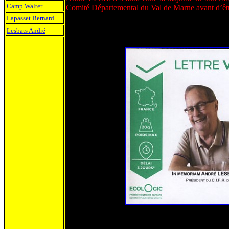
Camp Walter
Comité Départemental du Val de Marne avant d’êtr
Lapasset Bernard
Lesbats André