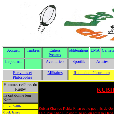
Accueil
Timbres
Entiers
oblitérations
EMA
Carnets
Postaux
Le journal
Aventuriers
Sportifs
Artistes
Ecrivains et
Militaires
Ils ont donné leur nom
Philosophes
Hommes célèbres du
KUBIL
Rugby
Ils ont donné leur
Nom
Brown William
Kubilai
Khan ou
Kublai
Khan est le petit fils de Ge
Cook James
La Kublai
Khan Cup est mise en jeu entre la Chine e