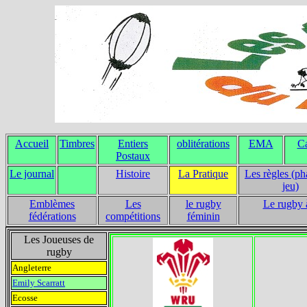
Accueil
Timbres
Entiers
oblitérations
EMA
Ca
Postaux
Le journal
Histoire
La Pratique
Les règles (ph
jeu)
Emblèmes
Les
le rugby
Le rugby 
fédérations
compétitions
féminin
Les Joueuses de
rugby
Angleterre
Emily Scarratt
Ecosse