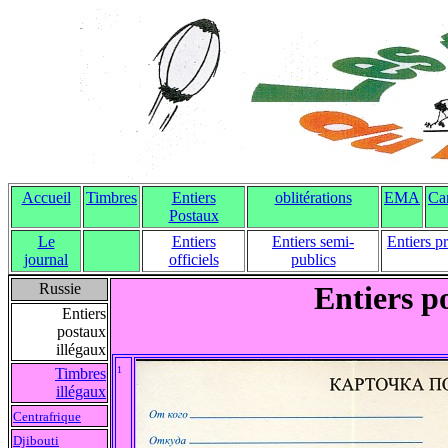
Accueil
Timbres
Entiers
oblitérations
EMA
Ca
Postaux
Le
Entiers
Entiers semi-
Entiers p
journal
officiels
publics
Russie
Entiers p
Entiers
postaux
illégaux
1
Timbres
illégaux
Centrafrique
Djibouti