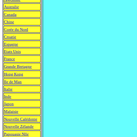
Australie
Canada
Chine
Corée du Nord
Croatie
Espagne
Etats Unis
France
Grande Bretagne
Hong Kong
Ile de Man
Italie
Inde
Japon
Malaisie
Nouvelle Calédonie
Nouvelle Zélande
Papouasie Nlle