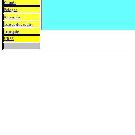
Guinée
Pologne
Roumanie
Tchécoslovaquie
Tchéquie
URSS