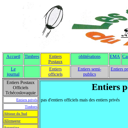
Accueil
Timbres
Entiers
oblitérations
EMA
Ca
Postaux
Le
Entiers
Entiers semi-
Entiers p
journal
officiels
publics
Entiers Postaux
Entiers p
Officiels
Tchécoslovaquie
pas d'entiers officiels mais des entiers privés
Entiers privés
Timbres
Afrique du Sud
Allemagne
Argentine