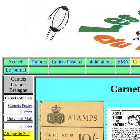
Accueil
Timbres
Entiers Postaux
oblitérations
EMA
Car
Le journal
Carnets
Grande
Carnet
Bretagne
Carnets officiels
Carnets Postes
privées
Universal Mail
Timbres
Afrique du Sud