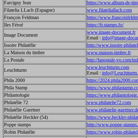
Farcigny Jean
https://www.album-de-tim
Filatelia LLach (Espagne)
www.filateliallach.com
François Feldman
https://www.francoisfeld
Iles Féroé
https://fr.stamps.fo/
www.image-document.fr
Image Document
Email :
info@image-docum
Issoire Philatélie
http://www.issoire-philate
La Maison du timbre
www.maison-timbre.fr
La Postale
http://lapostale-vo.com/in
www.leuchtturm.com
Leuchtturm
Email :
info@Leuchtturm
Phila 2000
https://2024.phila2000.co
Phila Stamp
https://www.philastamp.c
Philantologie
https://www.philantologie.
Philatélie 72
www.philatelie72.com
Philatélie Gaertner
www.philatelie-gaertner.d
Philatélie Heckler (54)
https://www.heckler-philate
Poppe stamps
http://www.poppe-stamps
Robin Philatélie
https://www.robin-philate